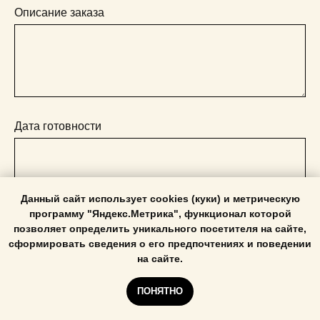
Описание заказа
Дата готовности
Данный сайт использует cookies (куки) и метрическую
программу "Яндекс.Метрика", функционал которой
Способ отгрузки
позволяет определить уникального посетителя на сайте,
сформировать сведения о его предпочтениях и поведении
Самовывоз Трефолева д.2 лит. Я
на сайте.
Доставка (оплачивается заказчиком)
ПОНЯТНО
Я даю согласие на обработку персональных данных в
соответствии с
политикой конфиденциальности